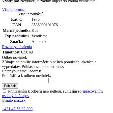
Výstraha:
Nevkladajte žiadny objekt do vnútra ventilátora.
Viac informácií
Viac informácií
Kat. č.
1976
EAN
8586009101976
Merná jednotka
Kus
Typ produktu
Ventilátor
Značka
Automax
Rozmery a balenia
Hmotnosť
0,50 kg
Odber noviniek
Získajte najnovšie informácie o našich ponukách, akciách a
výpredajov. Prihláste sa na odber teraz.
Enter your email address
Prihlásiť sa k odberu noviniek:
Prihlásiť
Prihlásením k odberu newsletteru, súhlasím so
spracovaním
osobných údajov
+421 47 56 32 890