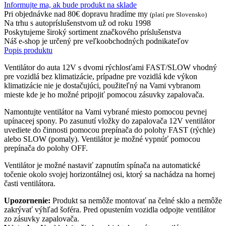
Informujte ma, ak bude produkt na sklade
Pri objednávke nad 80€ dopravu hradíme my
(platí pre Slovensko)
Na trhu s autopríslušenstvom už od roku 1998
Poskytujeme široký sortiment značkového príslušenstva
Náš e-shop je určený pre veľkoobchodných podnikateľov
Popis produktu
Ventilátor do auta 12V s dvomi rýchlosťami FAST/SLOW vhodný
pre vozidlá bez klimatizácie, prípadne pre vozidlá kde výkon
klimatizácie nie je dostačujúci, použiteľný na Vami vybranom
mieste kde je ho možné pripojiť pomocou zásuvky zapalovača.
Namontujte ventilátor na Vami vybrané miesto pomocou pevnej
upínaceej spony. Po zasunutí vložky do zapalovača 12V ventilátor
uvediete do činnosti pomocou prepínača do polohy FAST (rýchle)
alebo SLOW (pomaly). Ventilátor je možné vypnúť pomocou
prepínača do polohy OFF.
Ventilátor je možné nastaviť zapnutím spínača na automatické
točenie okolo svojej horizontálnej osi, ktorý sa nachádza na hornej
časti ventilátora.
Upozornenie:
Produkt sa nemôže montovať na čelné sklo a nemôže
zakrývať výhľad šoféra. Pred opustením vozidla odpojte ventilátor
zo zásuvky zapalovača.