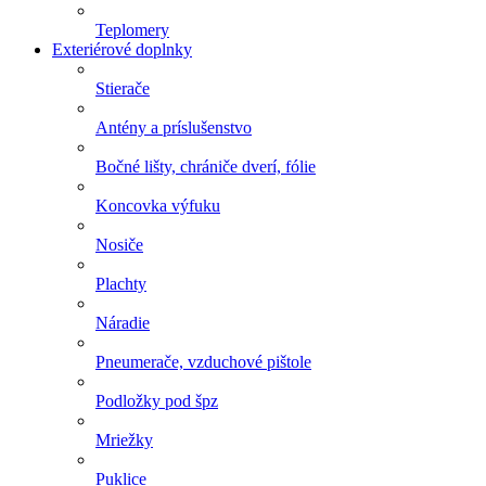
Teplomery
Exteriérové doplnky
Stierače
Antény a príslušenstvo
Bočné lišty, chrániče dverí, fólie
Koncovka výfuku
Nosiče
Plachty
Náradie
Pneumerače, vzduchové pištole
Podložky pod špz
Mriežky
Puklice