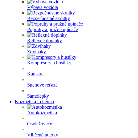
Výbava vozidla
Bezpečnostné skrutky
Popruhy a pružné upínače
Reflexné doplnky
Zdviháky
Kompresory a hustilky
Kanistre
Snehové reťaze
Samolepky
Kozmetika - chémia
Autokozmetika
Osviežovače
Vlhčené utierky