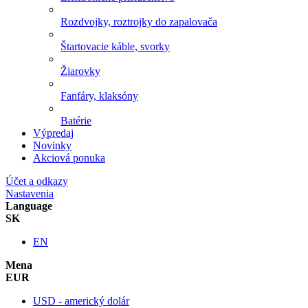
Rozdvojky, roztrojky do zapalovača
Štartovacie káble, svorky
Žiarovky
Fanfáry, klaksóny
Batérie
Výpredaj
Novinky
Akciová ponuka
Účet a odkazy
Nastavenia
Language
SK
EN
Mena
EUR
USD - americký dolár