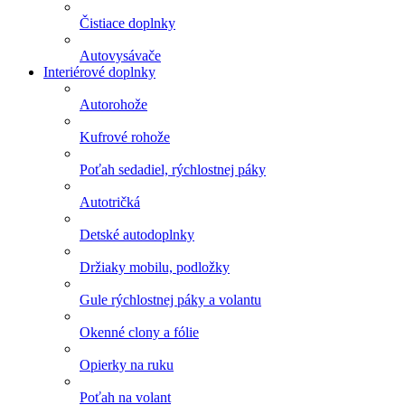
Čistiace doplnky
Autovysávače
Interiérové doplnky
Autorohože
Kufrové rohože
Poťah sedadiel, rýchlostnej páky
Autotričká
Detské autodoplnky
Držiaky mobilu, podložky
Gule rýchlostnej páky a volantu
Okenné clony a fólie
Opierky na ruku
Poťah na volant