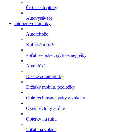
Čistiace doplnky
Autovysávače
Interiérové doplnky
Autorohože
Kufrové rohože
Poťah sedadiel, rýchlostnej páky
Autotričká
Detské autodoplnky
Držiaky mobilu, podložky
Gule rýchlostnej páky a volantu
Okenné clony a fólie
Opierky na ruku
Poťah na volant