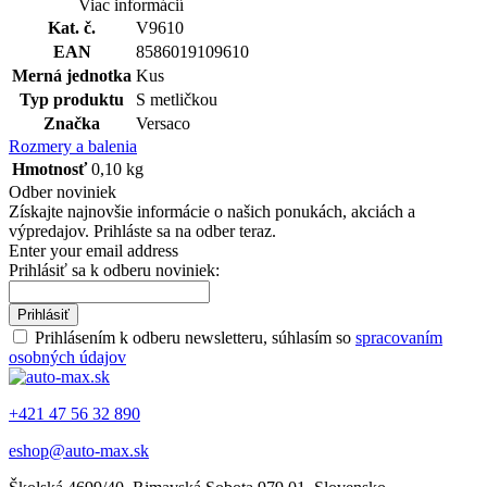
Viac informácií
Kat. č.
V9610
EAN
8586019109610
Merná jednotka
Kus
Typ produktu
S metličkou
Značka
Versaco
Rozmery a balenia
Hmotnosť
0,10 kg
Odber noviniek
Získajte najnovšie informácie o našich ponukách, akciách a
výpredajov. Prihláste sa na odber teraz.
Enter your email address
Prihlásiť sa k odberu noviniek:
Prihlásiť
Prihlásením k odberu newsletteru, súhlasím so
spracovaním
osobných údajov
+421 47 56 32 890
eshop@auto-max.sk