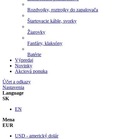
Rozdvojky, roztrojky do zapalovača
Štartovacie káble, svorky
Žiarovky
Fanfáry, klaksóny
Batérie
Výpredaj
Novinky
Akciová ponuka
Účet a odkazy
Nastavenia
Language
SK
EN
Mena
EUR
USD - americký dolár