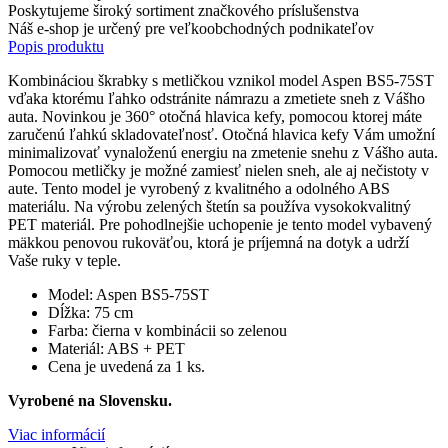
Poskytujeme široký sortiment značkového príslušenstva
Náš e-shop je určený pre veľkoobchodných podnikateľov
Popis produktu
Kombináciou škrabky s metličkou vznikol model Aspen BS5-75ST
vďaka ktorému ľahko odstránite námrazu a zmetiete sneh z Vášho
auta. Novinkou je 360° otočná hlavica kefy, pomocou ktorej máte
zaručenú ľahkú skladovateľnosť. Otočná hlavica kefy Vám umožní
minimalizovať vynaloženú energiu na zmetenie snehu z Vášho auta.
Pomocou metličky je možné zamiesť nielen sneh, ale aj nečistoty v
aute. Tento model je vyrobený z kvalitného a odolného ABS
materiálu. Na výrobu zelených štetín sa používa vysokokvalitný
PET materiál. Pre pohodlnejšie uchopenie je tento model vybavený
mäkkou penovou rukoväťou, ktorá je príjemná na dotyk a udrží
Vaše ruky v teple.
Model: Aspen BS5-75ST
Dĺžka: 75 cm
Farba: čierna v kombinácii so zelenou
Materiál: ABS + PET
Cena je uvedená za 1 ks.
Vyrobené na Slovensku.
Viac informácií