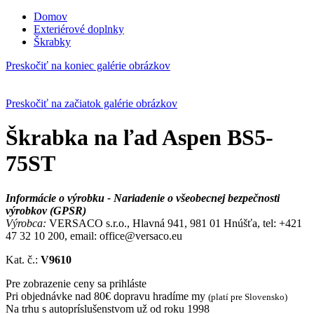
Domov
Exteriérové doplnky
Škrabky
Preskočiť na koniec galérie obrázkov
Preskočiť na začiatok galérie obrázkov
Škrabka na ľad Aspen BS5-
75ST
Informácie o výrobku - Nariadenie o všeobecnej bezpečnosti
výrobkov (GPSR)
Výrobca:
VERSACO s.r.o., Hlavná 941, 981 01 Hnúšťa, tel: +421
47 32 10 200, email: office@versaco.eu
Kat. č.:
V9610
Pre zobrazenie ceny sa prihláste
Pri objednávke nad 80€ dopravu hradíme my
(platí pre Slovensko)
Na trhu s autopríslušenstvom už od roku 1998