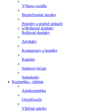
Výbava vozidla
Bezpečnostné skrutky
Popruhy a pružné upínače
Reflexné doplnky
Zdviháky
Kompresory a hustilky
Kanistre
Snehové reťaze
Samolepky
Kozmetika - chémia
Autokozmetika
Osviežovače
Vlhčené utierky