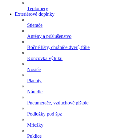
Teplomery
Exteriérové doplnky
Stierače
Antény a príslušenstvo
Bočné lišty, chrániče dverí, fólie
Koncovka výfuku
Nosiče
Plachty
Náradie
Pneumerače, vzduchové pištole
Podložky pod špz
Mriežky
Puklice