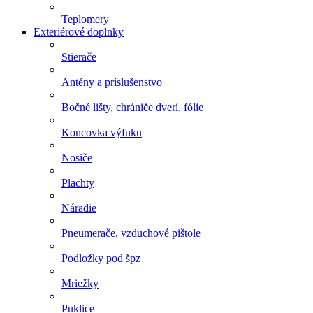
Teplomery
Exteriérové doplnky
Stierače
Antény a príslušenstvo
Bočné lišty, chrániče dverí, fólie
Koncovka výfuku
Nosiče
Plachty
Náradie
Pneumerače, vzduchové pištole
Podložky pod špz
Mriežky
Puklice