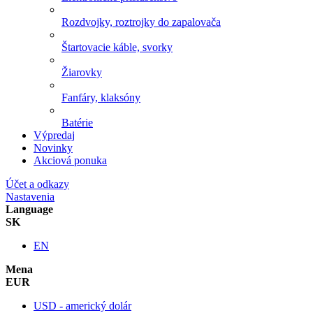
Rozdvojky, roztrojky do zapalovača
Štartovacie káble, svorky
Žiarovky
Fanfáry, klaksóny
Batérie
Výpredaj
Novinky
Akciová ponuka
Účet a odkazy
Nastavenia
Language
SK
EN
Mena
EUR
USD - americký dolár