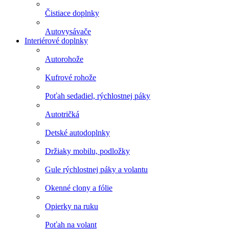
Čistiace doplnky
Autovysávače
Interiérové doplnky
Autorohože
Kufrové rohože
Poťah sedadiel, rýchlostnej páky
Autotričká
Detské autodoplnky
Držiaky mobilu, podložky
Gule rýchlostnej páky a volantu
Okenné clony a fólie
Opierky na ruku
Poťah na volant