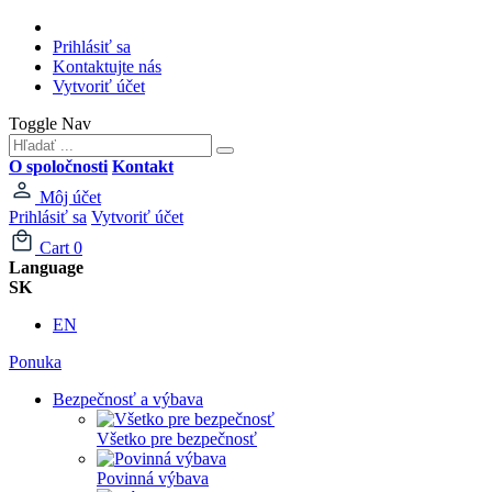
Prihlásiť sa
Kontaktujte nás
Vytvoriť účet
Toggle Nav
O spoločnosti
Kontakt
Môj účet
Prihlásiť sa
Vytvoriť účet
Cart
0
Language
SK
EN
Ponuka
Bezpečnosť a výbava
Všetko pre bezpečnosť
Povinná výbava