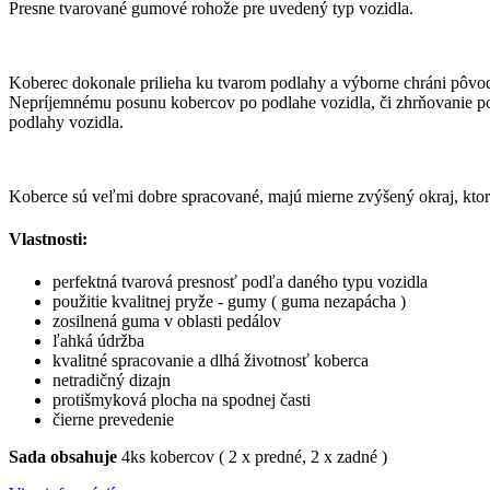
Presne tvarované gumové rohože pre uvedený typ vozidla.
Koberec dokonale prilieha ku tvarom podlahy a výborne chráni pôvod
Nepríjemnému posunu kobercov po podlahe vozidla, či zhrňovanie pod
podlahy vozidla.
Koberce sú veľmi dobre spracované, majú mierne zvýšený okraj, ktorý
Vlastnosti:
perfektná tvarová presnosť podľa daného typu vozidla
použitie kvalitnej pryže - gumy ( guma nezapácha )
zosilnená guma v oblasti pedálov
ľahká údržba
kvalitné spracovanie a dlhá životnosť koberca
netradičný dizajn
protišmyková plocha na spodnej časti
čierne prevedenie
Sada obsahuje
4ks kobercov ( 2 x predné, 2 x zadné )