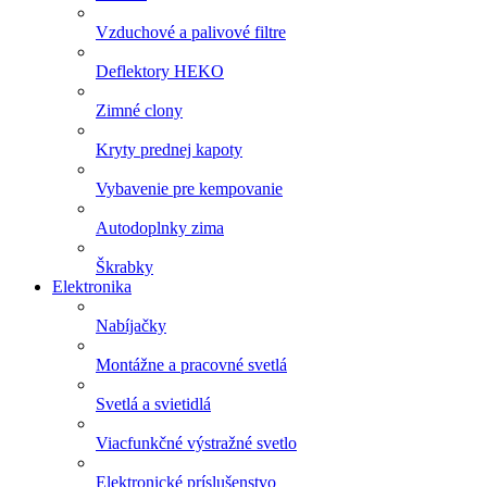
Vzduchové a palivové filtre
Deflektory HEKO
Zimné clony
Kryty prednej kapoty
Vybavenie pre kempovanie
Autodoplnky zima
Škrabky
Elektronika
Nabíjačky
Montážne a pracovné svetlá
Svetlá a svietidlá
Viacfunkčné výstražné svetlo
Elektronické príslušenstvo