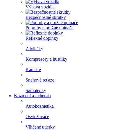
Výbava vozidla
Bezpečnostné skrutky
Popruhy a pružné upínače
Reflexné doplnky
Zdviháky
Kompresory a hustilky
Kanistre
Snehové reťaze
Samolepky
Kozmetika - chémia
Autokozmetika
Osviežovače
Vlhčené utierky