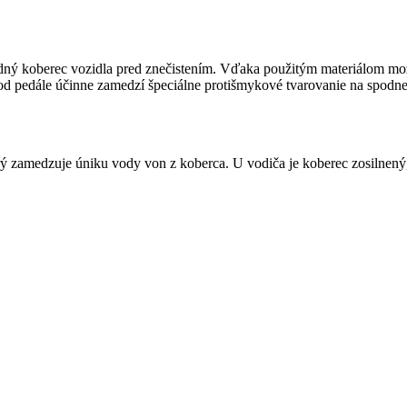
ný koberec vozidla pred znečistením. Vďaka použitým materiálom možn
 pedále účinne zamedzí špeciálne protišmykové tvarovanie na spodnej 
 zamedzuje úniku vody von z koberca. U vodiča je koberec zosilnený, 