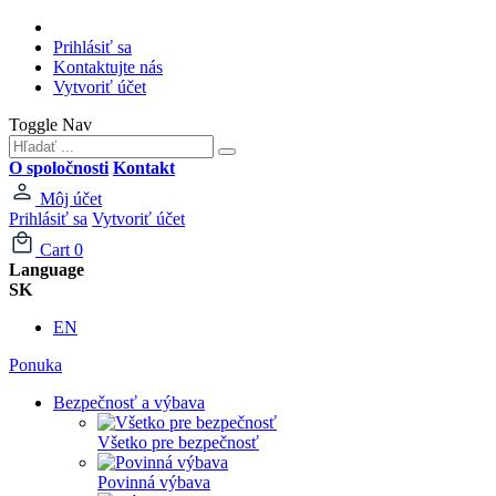
Prihlásiť sa
Kontaktujte nás
Vytvoriť účet
Toggle Nav
O spoločnosti
Kontakt
Môj účet
Prihlásiť sa
Vytvoriť účet
Cart
0
Language
SK
EN
Ponuka
Bezpečnosť a výbava
Všetko pre bezpečnosť
Povinná výbava