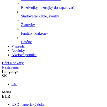
Rozdvojky, roztrojky do zapalovača
Štartovacie káble, svorky
Žiarovky
Fanfáry, klaksóny
Batérie
Výpredaj
Novinky
Akciová ponuka
Účet a odkazy
Nastavenia
Language
SK
EN
Mena
EUR
USD - americký dolár