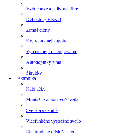
Vzduchové a palivové filtre
Deflektory HEKO
Zimné clony
Kryty prednej kapoty
Vybavenie pre kempovanie
Autodoplnky zima
Škrabky
Elektronika
Nabíjačky
Montážne a pracovné svetlá
Svetlá a svietidlá
Viacfunkčné výstražné svetlo
Elektronické príslušenstvo