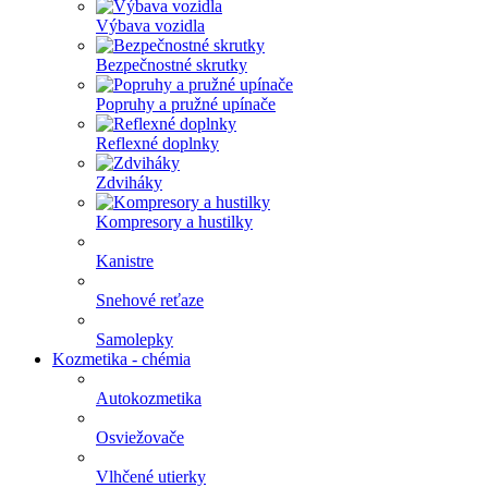
Výbava vozidla
Bezpečnostné skrutky
Popruhy a pružné upínače
Reflexné doplnky
Zdviháky
Kompresory a hustilky
Kanistre
Snehové reťaze
Samolepky
Kozmetika - chémia
Autokozmetika
Osviežovače
Vlhčené utierky