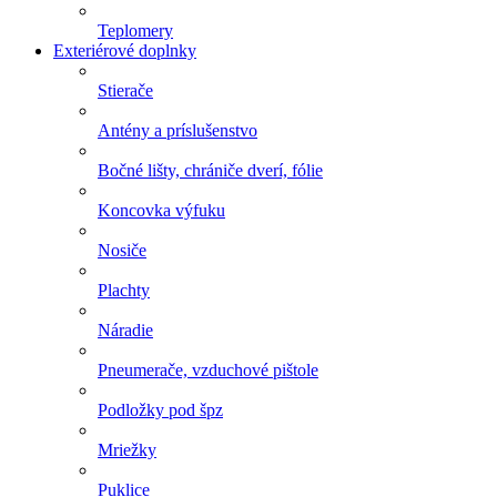
Teplomery
Exteriérové doplnky
Stierače
Antény a príslušenstvo
Bočné lišty, chrániče dverí, fólie
Koncovka výfuku
Nosiče
Plachty
Náradie
Pneumerače, vzduchové pištole
Podložky pod špz
Mriežky
Puklice