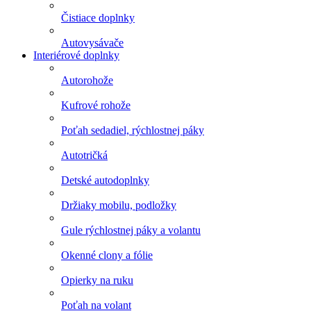
Čistiace doplnky
Autovysávače
Interiérové doplnky
Autorohože
Kufrové rohože
Poťah sedadiel, rýchlostnej páky
Autotričká
Detské autodoplnky
Držiaky mobilu, podložky
Gule rýchlostnej páky a volantu
Okenné clony a fólie
Opierky na ruku
Poťah na volant