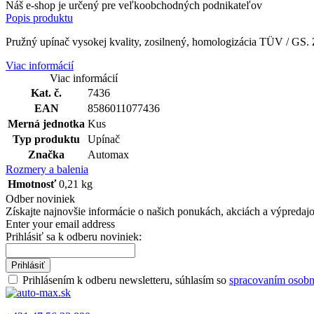
Náš e-shop je určený pre veľkoobchodných podnikateľov
Popis produktu
Pružný upínač vysokej kvality, zosilnený, homologizácia TÜV / GS
Viac informácií
Viac informácií
Kat. č.
7436
EAN
8586011077436
Merná jednotka
Kus
Typ produktu
Upínač
Značka
Automax
Rozmery a balenia
Hmotnosť
0,21 kg
Odber noviniek
Získajte najnovšie informácie o našich ponukách, akciách a výpredajov
Enter your email address
Prihlásiť sa k odberu noviniek:
Prihlásiť
Prihlásením k odberu newsletteru, súhlasím so
spracovaním osobn