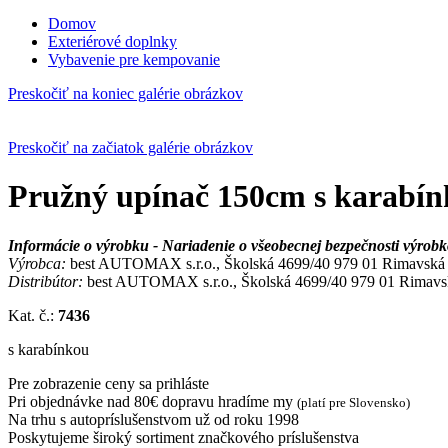
Domov
Exteriérové doplnky
Vybavenie pre kempovanie
Preskočiť na koniec galérie obrázkov
Preskočiť na začiatok galérie obrázkov
Pružný upínač 150cm s karabí
Informácie o výrobku - Nariadenie o všeobecnej bezpečnosti výro
Výrobca:
best AUTOMAX s.r.o., Školská 4699/40 979 01 Rimavská So
Distribútor:
best AUTOMAX s.r.o., Školská 4699/40 979 01 Rimavská
Kat. č.:
7436
s karabínkou
Pre zobrazenie ceny sa prihláste
Pri objednávke nad 80€ dopravu hradíme my
(platí pre Slovensko)
Na trhu s autopríslušenstvom už od roku 1998
Poskytujeme široký sortiment značkového príslušenstva