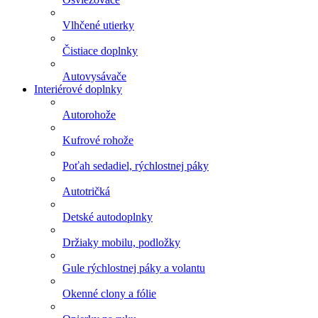
Vlhčené utierky
Čistiace doplnky
Autovysávače
Interiérové doplnky
Autorohože
Kufrové rohože
Poťah sedadiel, rýchlostnej páky
Autotričká
Detské autodoplnky
Držiaky mobilu, podložky
Gule rýchlostnej páky a volantu
Okenné clony a fólie