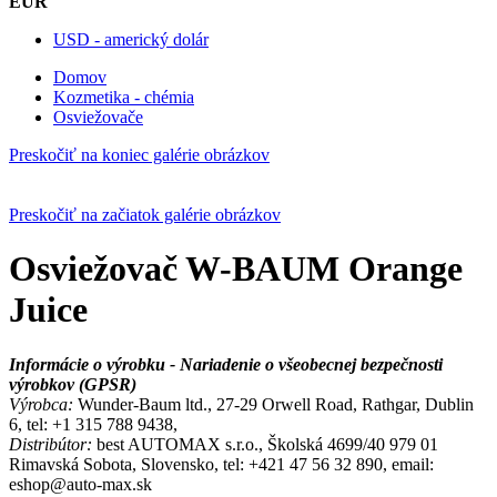
EUR
USD - americký dolár
Domov
Kozmetika - chémia
Osviežovače
Preskočiť na koniec galérie obrázkov
Preskočiť na začiatok galérie obrázkov
Osviežovač W-BAUM Orange
Juice
Informácie o výrobku - Nariadenie o všeobecnej bezpečnosti
výrobkov (GPSR)
Výrobca:
Wunder-Baum ltd., 27-29 Orwell Road, Rathgar, Dublin
6, tel: +1 315 788 9438,
Distribútor:
best AUTOMAX s.r.o., Školská 4699/40 979 01
Rimavská Sobota, Slovensko, tel: +421 47 56 32 890, email:
eshop@auto-max.sk