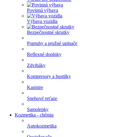
Povinná výbava
Výbava vozidla
Bezpečnostné skrutky
Popruhy a pružné upínače
Reflexné doplnky
Zdviháky
Kompresory a hustilky
Kanistre
Snehové reťaze
Samolepky
Kozmetika - chémia
Autokozmetika
Osviežovače