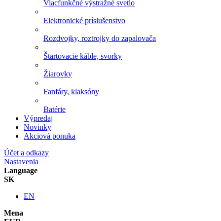
Viacfunkčné výstražné svetlo
Elektronické príslušenstvo
Rozdvojky, roztrojky do zapalovača
Štartovacie káble, svorky
Žiarovky
Fanfáry, klaksóny
Batérie
Výpredaj
Novinky
Akciová ponuka
Účet a odkazy
Nastavenia
Language
SK
EN
Mena