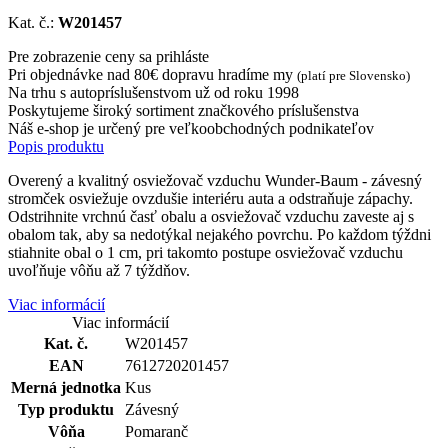
Kat. č.:
W201457
Pre zobrazenie ceny sa prihláste
Pri objednávke nad 80€ dopravu hradíme my
(platí pre Slovensko)
Na trhu s autopríslušenstvom už od roku 1998
Poskytujeme široký sortiment značkového príslušenstva
Náš e-shop je určený pre veľkoobchodných podnikateľov
Popis produktu
Overený a kvalitný osviežovač vzduchu Wunder-Baum - závesný
stromček osviežuje ovzdušie interiéru auta a odstraňuje zápachy.
Odstrihnite vrchnú časť obalu a osviežovač vzduchu zaveste aj s
obalom tak, aby sa nedotýkal nejakého povrchu. Po každom týždni
stiahnite obal o 1 cm, pri takomto postupe osviežovač vzduchu
uvoľňuje vôňu až 7 týždňov.
Viac informácií
Viac informácií
Kat. č.
W201457
EAN
7612720201457
Merná jednotka
Kus
Typ produktu
Závesný
Vôňa
Pomaranč