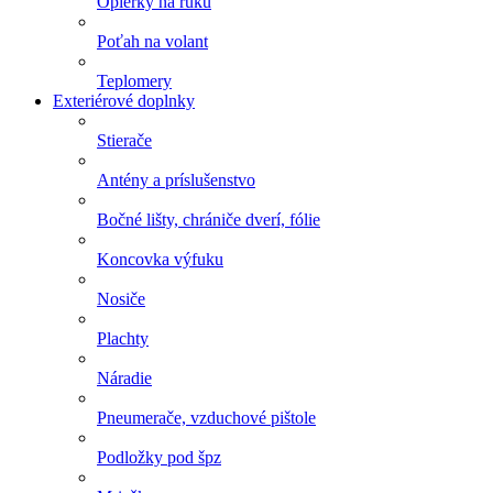
Opierky na ruku
Poťah na volant
Teplomery
Exteriérové doplnky
Stierače
Antény a príslušenstvo
Bočné lišty, chrániče dverí, fólie
Koncovka výfuku
Nosiče
Plachty
Náradie
Pneumerače, vzduchové pištole
Podložky pod špz