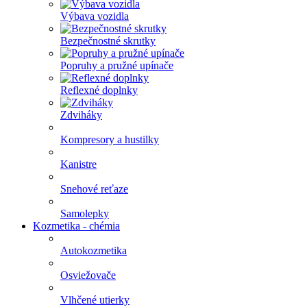
Výbava vozidla
Bezpečnostné skrutky
Popruhy a pružné upínače
Reflexné doplnky
Zdviháky
Kompresory a hustilky
Kanistre
Snehové reťaze
Samolepky
Kozmetika - chémia
Autokozmetika
Osviežovače
Vlhčené utierky