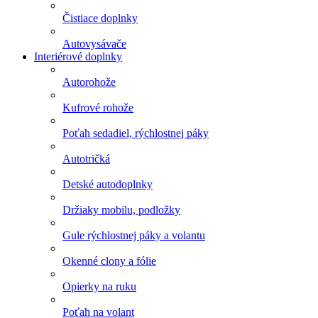
Čistiace doplnky
Autovysávače
Interiérové doplnky
Autorohože
Kufrové rohože
Poťah sedadiel, rýchlostnej páky
Autotričká
Detské autodoplnky
Držiaky mobilu, podložky
Gule rýchlostnej páky a volantu
Okenné clony a fólie
Opierky na ruku
Poťah na volant