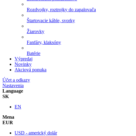
Rozdvojky, roztrojky do zapalovača
Štartovacie káble, svorky
Žiarovky
Fanfáry, klaksóny
Batérie
Výpredaj
Novinky
Akciová ponuka
Účet a odkazy
Nastavenia
Language
SK
EN
Mena
EUR
USD - americký dolár