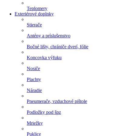
Teplomery
Exteriérové doplnky
Stierače
Antény a príslušenstvo
Bočné lišty, chrániče dverí, fólie
Koncovka výfuku
Nosiče
Plachty
Náradie
Pneumerače, vzduchové pištole
Podložky pod špz
Mriežky
Puklice