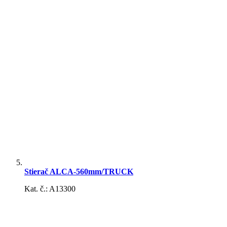
Autorohože
Kufrové rohože
Stierač ALCA-560mm/TRUCK
Kat. č.: A13300
Poťah sedadiel, rýchlostnej