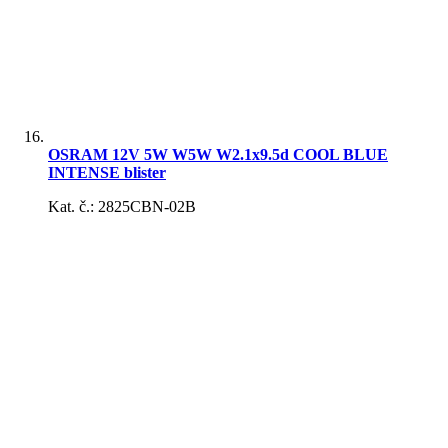
Viacfunkčné výstražné svetlo
OSRAM 12V 5W W5W W2.1x9.5d COOL BLUE
INTENSE blister
Kat. č.: 2825CBN-02B
Elektronické príslušenstvo
Rozdvojky, roztrojky do