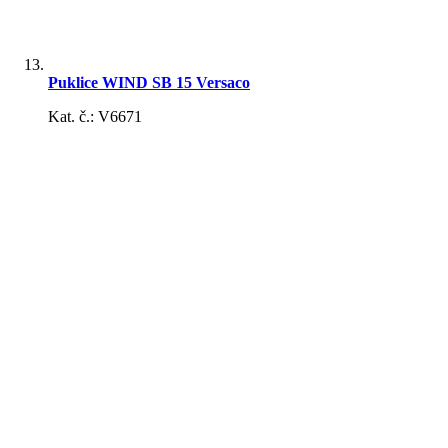
Zimné clony
Puklice WIND SB 15 Versaco
Kat. č.: V6671
Kryty prednej kapoty
Vybavenie pre kempovanie