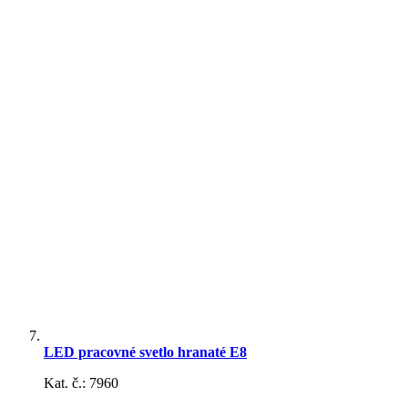
Držiaky mobilu, podložky
Gule rýchlostnej páky a
volantu
Okenné clony a fólie
LED pracovné svetlo hranaté E8
Kat. č.: 7960