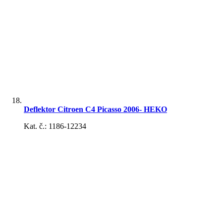
Fanfáry, klaksóny
Batérie
Deflektor Citroen C4 Picasso 2006- HEKO
Kat. č.: 1186-12234
Výpredaj