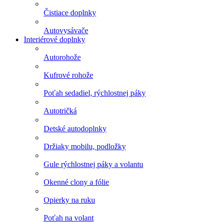
Čistiace doplnky
Autovysávače
Interiérové doplnky
Autorohože
Kufrové rohože
Poťah sedadiel, rýchlostnej páky
Autotričká
Detské autodoplnky
Držiaky mobilu, podložky
Gule rýchlostnej páky a volantu
Okenné clony a fólie
Opierky na ruku
Poťah na volant