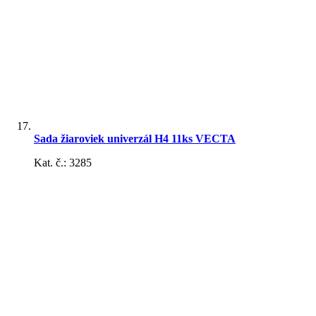
zapalovača
Štartovacie káble, svorky
Sada žiaroviek univerzál H4 11ks VECTA
Kat. č.: 3285
Žiarovky