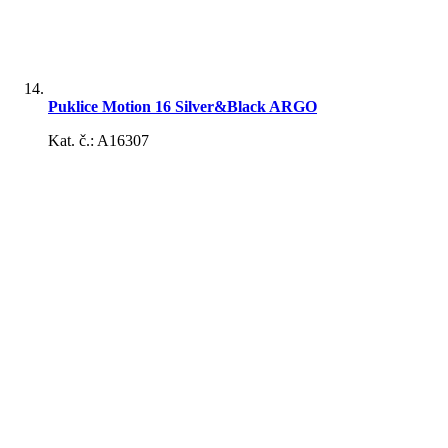
Autodoplnky zima
Puklice Motion 16 Silver&Black ARGO
Kat. č.: A16307
Škrabky
Elektronika