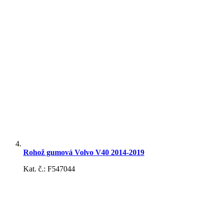
Čistiace doplnky
Autovysávače
Rohož gumová Volvo V40 2014-2019
Kat. č.: F547044
Interiérové doplnky