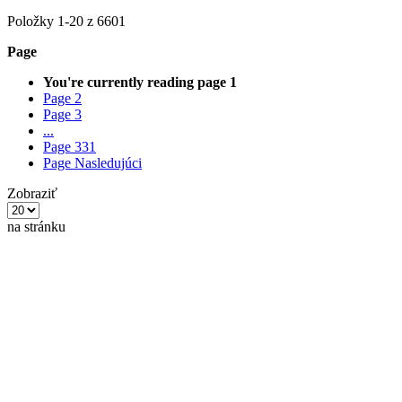
Položky
1
-
20
z
6601
Page
Bezpečnostné skrutky
You're currently reading page
1
Page
2
Page
3
...
Page
331
Page
Nasledujúci
Zobraziť
Popruhy a pružné upínače
na stránku
Reflexné doplnky