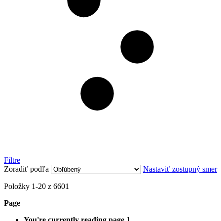
Filtre
Zoradiť podľa
Nastaviť zostupný smer
Položky
1
-
20
z
6601
Page
You're currently reading page
1