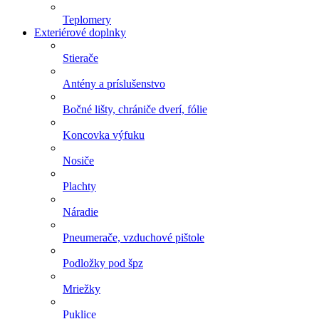
Teplomery
Exteriérové doplnky
Stierače
Antény a príslušenstvo
Bočné lišty, chrániče dverí, fólie
Koncovka výfuku
Nosiče
Plachty
Náradie
Pneumerače, vzduchové pištole
Podložky pod špz
Mriežky
Puklice