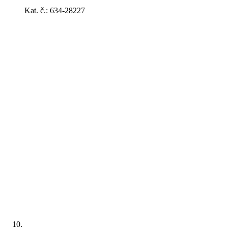
Kat. č.: 634-28227
Bočné lišty, chrániče dverí,
fólie
Koncovka výfuku
Nosiče