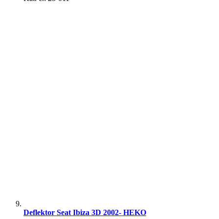
Exteriérové doplnky
Stierače
Antény a príslušenstvo
Deflektor Seat Ibiza 3D 2002- HEKO