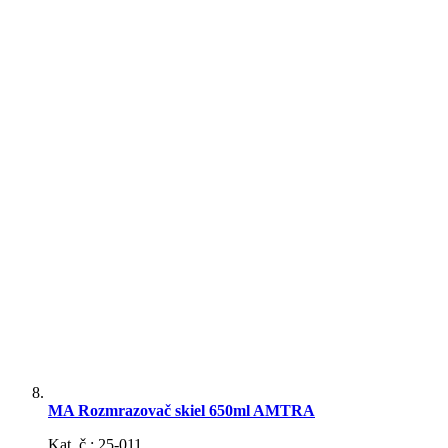
Opierky na ruku
Poťah na volant
Teplomery
MA Rozmrazovač skiel 650ml AMTRA
Kat. č.: 25-011