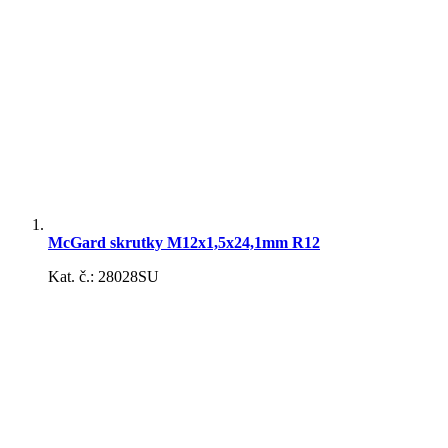
Zdviháky
Kompresory a hustilky
McGard skrutky M12x1,5x24,1mm R12
Kat. č.: 28028SU
Kanistre