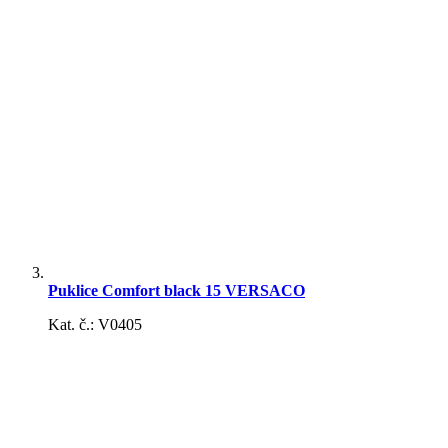
Autokozmetika
Osviežovače
Puklice Comfort black 15 VERSACO
Kat. č.: V0405
Vlhčené utierky