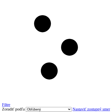
Všetko pre bezpečnosť
Povinná výbava
Výbava vozidla
Filtre
Zoradiť podľa
Nastaviť zostupný smer