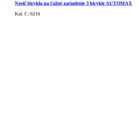
Nosič bicykla na ťažné zariadenie 3 bicykle AUTOMAX
Kat. č.: 6216
Plachty
Náradie
Pneumerače, vzduchové