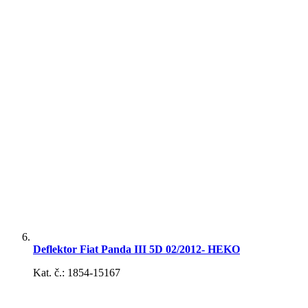
páky
Autotričká
Detské autodoplnky
Deflektor Fiat Panda III 5D 02/2012- HEKO
Kat. č.: 1854-15167