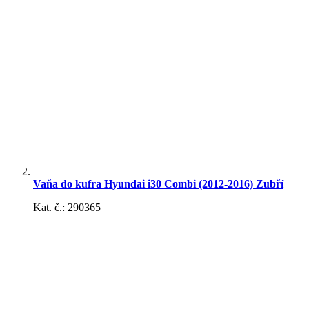
Snehové reťaze
Samolepky
Vaňa do kufra Hyundai i30 Combi (2012-2016) Zubří
Kat. č.: 290365
Kozmetika - chémia