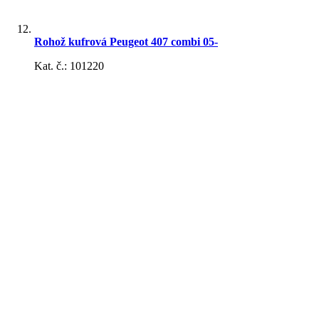
Puklice
Rohož kufrová Peugeot 407 combi 05-
Kat. č.: 101220
Vzduchové a palivové filtre
Deflektory HEKO