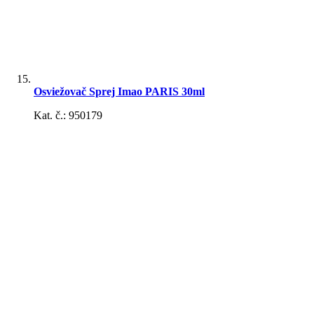
Nabíjačky
Osviežovač Sprej Imao PARIS 30ml
Kat. č.: 950179
Montážne a pracovné svetlá
Svetlá a svietidlá