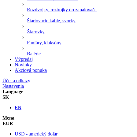
Rozdvojky, roztrojky do zapalovača
Štartovacie káble, svorky
Žiarovky
Fanfáry, klaksóny
Batérie
Výpredaj
Novinky
Akciová ponuka
Účet a odkazy
Nastavenia
Language
SK
EN
Mena
EUR
USD - americký dolár