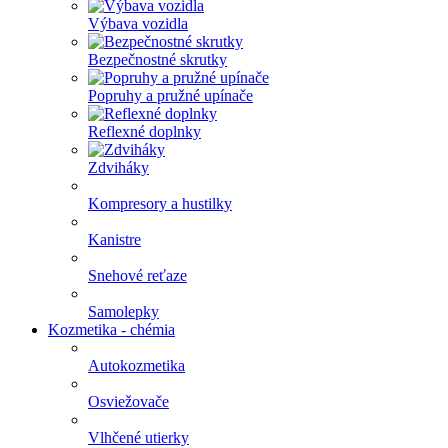
Výbava vozidla
Bezpečnostné skrutky
Popruhy a pružné upínače
Reflexné doplnky
Zdviháky
Kompresory a hustilky
Kanistre
Snehové reťaze
Samolepky
Kozmetika - chémia
Autokozmetika
Osviežovače
Vlhčené utierky