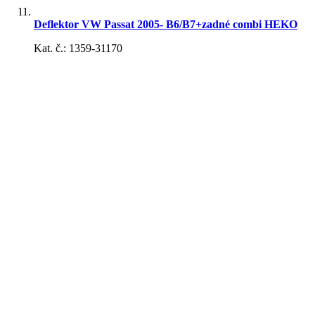
pištole
Deflektor VW Passat 2005- B6/B7+zadné combi HEKO
Kat. č.: 1359-31170
Podložky pod špz
Mriežky