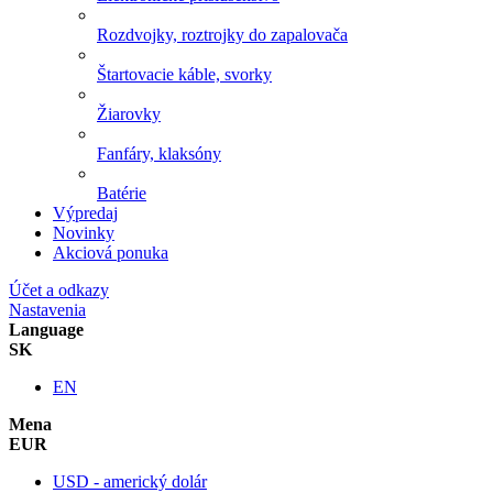
Rozdvojky, roztrojky do zapalovača
Štartovacie káble, svorky
Žiarovky
Fanfáry, klaksóny
Batérie
Výpredaj
Novinky
Akciová ponuka
Účet a odkazy
Nastavenia
Language
SK
EN
Mena
EUR
USD - americký dolár