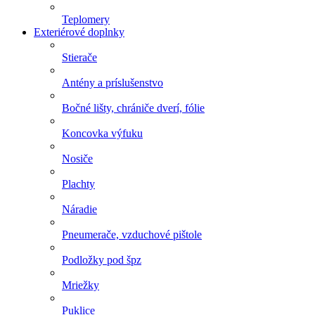
Teplomery
Exteriérové doplnky
Stierače
Antény a príslušenstvo
Bočné lišty, chrániče dverí, fólie
Koncovka výfuku
Nosiče
Plachty
Náradie
Pneumerače, vzduchové pištole
Podložky pod špz
Mriežky
Puklice