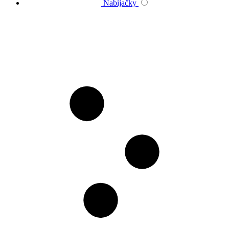
Nabíjačky
Montážne a pracovné svetlá
Svetlá a svietidlá