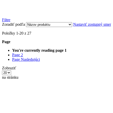
Viacfunkčné výstražné svetlo
Filtre
Zoradiť podľa
Nastaviť zostupný smer
Položky
1
-
20
z
27
Page
Elektronické príslušenstvo
You're currently reading page
1
Page
2
Page
Nasledujúci
Zobraziť
na stránku
Rozdvojky, roztrojky do zapalovača