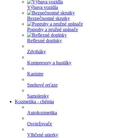
Výbava vozidla
Bezpečnostné skrutky
Popruhy a pružné upínače
Reflexné doplnky
Zdviháky
Kompresory a hustilky
Kanistre
Snehové reťaze
Samolepky
Kozmetika - chémia
Autokozmetika
Osviežovače
Vlhčené utierky