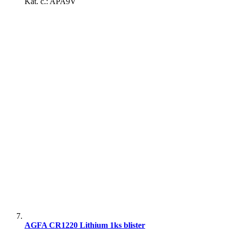
Kat. č.: APA9V
AGFA CR1220 Lithium 1ks blister