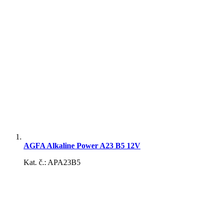
Štartovacie káble, svorky
Žiarovky
AGFA Alkaline Power A23 B5 12V
Kat. č.: APA23B5
Fanfáry, klaksóny