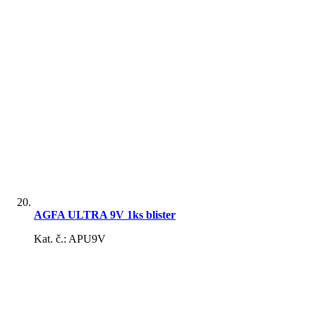
AGFA ULTRA 9V 1ks blister
Kat. č.: APU9V