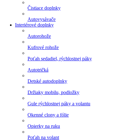
Čistiace doplnky
Autovysávače
Interiérové doplnky
Autorohože
Kufrové rohože
Poťah sedadiel, rýchlostnej páky
Autotričká
Detské autodoplnky
Držiaky mobilu, podložky
Gule rýchlostnej páky a volantu
Okenné clony a fólie
Opierky na ruku
Poťah na volant