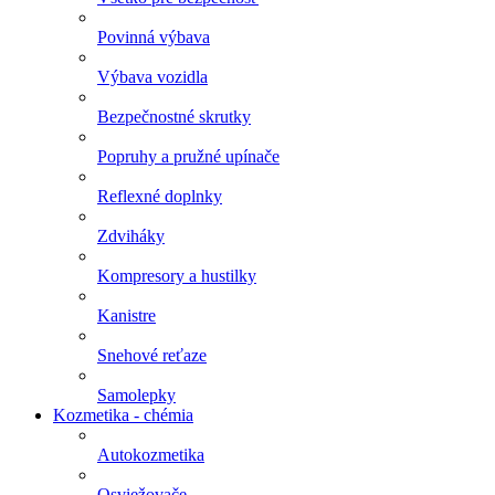
Povinná výbava
Výbava vozidla
Bezpečnostné skrutky
Popruhy a pružné upínače
Reflexné doplnky
Zdviháky
Kompresory a hustilky
Kanistre
Snehové reťaze
Samolepky
Kozmetika - chémia
Autokozmetika
Osviežovače