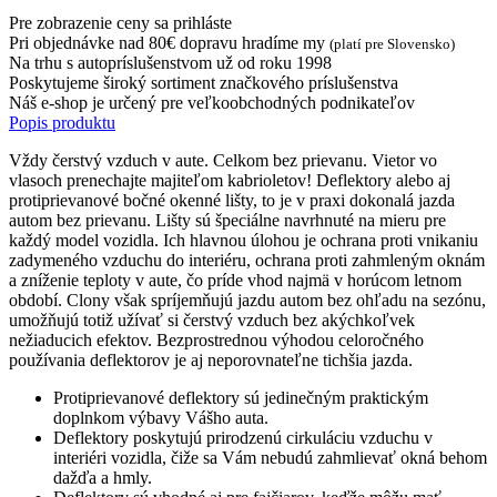
Pre zobrazenie ceny sa prihláste
Pri objednávke nad 80€ dopravu hradíme my
(platí pre Slovensko)
Na trhu s autopríslušenstvom už od roku 1998
Poskytujeme široký sortiment značkového príslušenstva
Náš e-shop je určený pre veľkoobchodných podnikateľov
Popis produktu
Vždy čerstvý vzduch v aute. Celkom bez prievanu. Vietor vo
vlasoch prenechajte majiteľom kabrioletov! Deflektory alebo aj
protiprievanové bočné okenné lišty, to je v praxi dokonalá jazda
autom bez prievanu. Lišty sú špeciálne navrhnuté na mieru pre
každý model vozidla. Ich hlavnou úlohou je ochrana proti vnikaniu
zadymeného vzduchu do interiéru, ochrana proti zahmleným oknám
a zníženie teploty v aute, čo príde vhod najmä v horúcom letnom
období. Clony však spríjemňujú jazdu autom bez ohľadu na sezónu,
umožňujú totiž užívať si čerstvý vzduch bez akýchkoľvek
nežiaducich efektov. Bezprostrednou výhodou celoročného
používania deflektorov je aj neporovnateľne tichšia jazda.
Protiprievanové deflektory sú jedinečným praktickým
doplnkom výbavy Vášho auta.
Deflektory poskytujú prirodzenú cirkuláciu vzduchu v
interiéri vozidla, čiže sa Vám nebudú zahmlievať okná behom
dažďa a hmly.