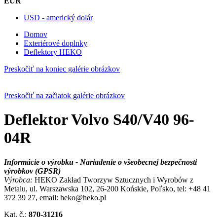
EUR
USD - americký dolár
Domov
Exteriérové doplnky
Deflektory HEKO
Preskočiť na koniec galérie obrázkov
Preskočiť na začiatok galérie obrázkov
Deflektor Volvo S40/V40 96-
04R
Informácie o výrobku - Nariadenie o všeobecnej bezpečnosti
výrobkov (GPSR)
Výrobca:
HEKO Zakład Tworzyw Sztucznych i Wyrobów z
Metalu, ul. Warszawska 102, 26-200 Końskie, Poľsko, tel: +48 41
372 39 27, email: heko@heko.pl
Kat. č.:
870-31216