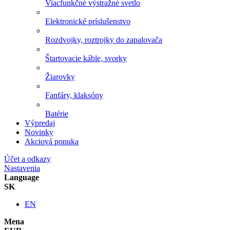
Viacfunkčné výstražné svetlo
Elektronické príslušenstvo
Rozdvojky, roztrojky do zapalovača
Štartovacie káble, svorky
Žiarovky
Fanfáry, klaksóny
Batérie
Výpredaj
Novinky
Akciová ponuka
Účet a odkazy
Nastavenia
Language
SK
EN
Mena