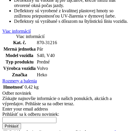
Deflektory sú vhodné aj pre fajčiarov, keďže môžu mať
otvorené okná počas jazdy.
Deflektory sú vyrobené z kvalitnej plastovej hmoty so
zníženou priepustnosťou UV-žiarenia v dymovej farbe.
Deflektory sú vyrábané s dôrazom na štylistickú líniu vozidla.
Viac informácií
Viac informácií
Kat. č.
870-31216
Merná jednotka
Pár
Model vozidla
S40, V40
Typ produktu
Predné
Výrobca vozidla
Volvo
Značka
Heko
Rozmery a balenia
Hmotnosť
0,42 kg
Odber noviniek
Získajte najnovšie informácie o našich ponukách, akciách a
výpredajov. Prihláste sa na odber teraz.
Enter your email address
Prihlásiť sa k odberu noviniek:
Prihlásiť