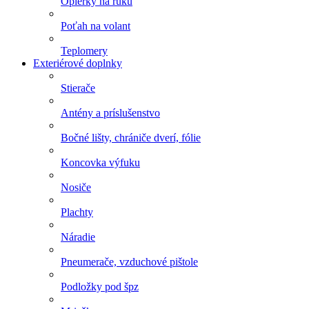
Opierky na ruku
Poťah na volant
Teplomery
Exteriérové doplnky
Stierače
Antény a príslušenstvo
Bočné lišty, chrániče dverí, fólie
Koncovka výfuku
Nosiče
Plachty
Náradie
Pneumerače, vzduchové pištole
Podložky pod špz