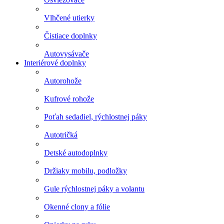
Vlhčené utierky
Čistiace doplnky
Autovysávače
Interiérové doplnky
Autorohože
Kufrové rohože
Poťah sedadiel, rýchlostnej páky
Autotričká
Detské autodoplnky
Držiaky mobilu, podložky
Gule rýchlostnej páky a volantu
Okenné clony a fólie