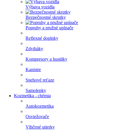
Výbava vozidla
Bezpečnostné skrutky
Popruhy a pružné upínače
Reflexné doplnky
Zdviháky
Kompresory a hustilky
Kanistre
Snehové reťaze
Samolepky
Kozmetika - chémia
Autokozmetika
Osviežovače
Vlhčené utierky