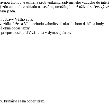
hlavnou úlohou je ochrana proti vnikaniu zadymeného vzduchu do interi
jazdu autom bez ohľadu na sezónu, umožňujú totiž užívať si čerstvý 
hšia jazda.
om výbavy Vášho auta.
ri vozidla, čiže sa Vám nebudú zahmlievať okná behom dažďa a hmly.
né okná počas jazdy.
u priepustnosťou UV-žiarenia v dymovej farbe.
. Prihláste sa na odber teraz.