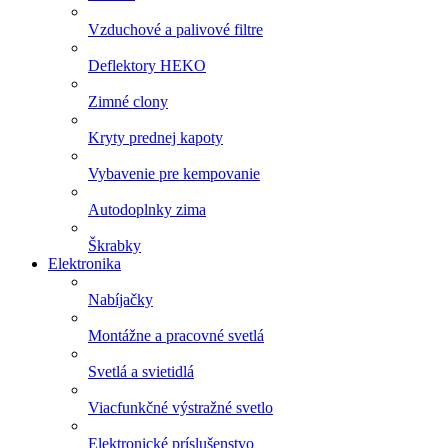
Vzduchové a palivové filtre
Deflektory HEKO
Zimné clony
Kryty prednej kapoty
Vybavenie pre kempovanie
Autodoplnky zima
Škrabky
Elektronika
Nabíjačky
Montážne a pracovné svetlá
Svetlá a svietidlá
Viacfunkčné výstražné svetlo
Elektronické príslušenstvo