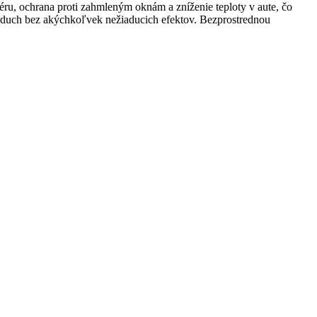
éru, ochrana proti zahmleným oknám a zníženie teploty v aute, čo
vzduch bez akýchkoľvek nežiaducich efektov. Bezprostrednou