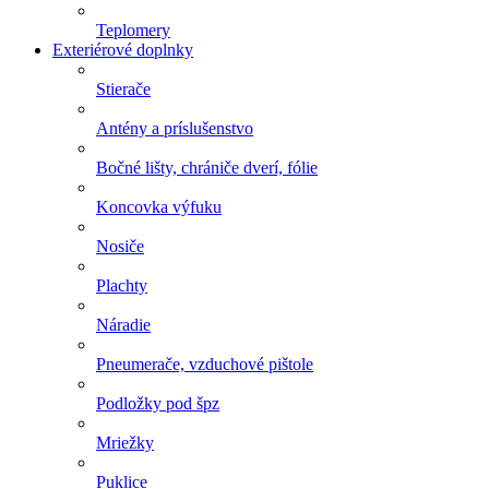
Teplomery
Exteriérové doplnky
Stierače
Antény a príslušenstvo
Bočné lišty, chrániče dverí, fólie
Koncovka výfuku
Nosiče
Plachty
Náradie
Pneumerače, vzduchové pištole
Podložky pod špz
Mriežky
Puklice