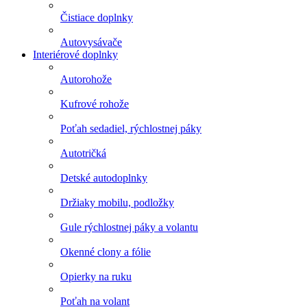
Čistiace doplnky
Autovysávače
Interiérové doplnky
Autorohože
Kufrové rohože
Poťah sedadiel, rýchlostnej páky
Autotričká
Detské autodoplnky
Držiaky mobilu, podložky
Gule rýchlostnej páky a volantu
Okenné clony a fólie
Opierky na ruku
Poťah na volant