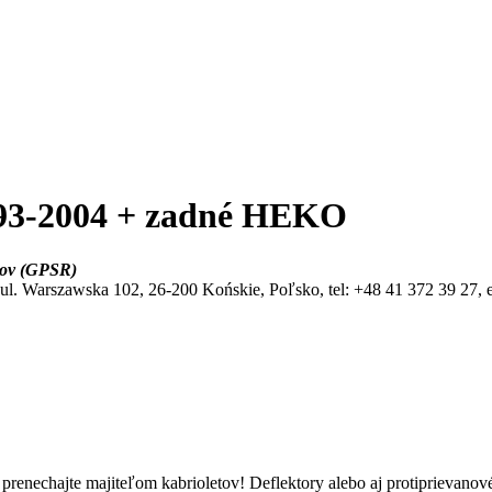
D 93-2004 + zadné HEKO
bkov (GPSR)
 Warszawska 102, 26-200 Końskie, Poľsko, tel: +48 41 372 39 27, 
renechajte majiteľom kabrioletov! Deflektory alebo aj protiprievanové