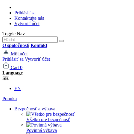
Prihlásiť sa
Kontaktujte nás
Vytvoriť účet
Toggle Nav
O spoločnosti
Kontakt
Môj účet
Prihlásiť sa
Vytvoriť účet
Cart
0
Language
SK
EN
Ponuka
Bezpečnosť a výbava
Všetko pre bezpečnosť
Povinná výbava