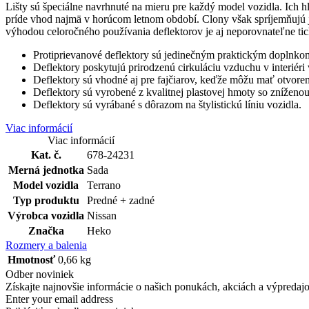
Lišty sú špeciálne navrhnuté na mieru pre každý model vozidla. Ich 
príde vhod najmä v horúcom letnom období. Clony však spríjemňujú 
výhodou celoročného používania deflektorov je aj neporovnateľne tic
Protiprievanové deflektory sú jedinečným praktickým doplnk
Deflektory poskytujú prirodzenú cirkuláciu vzduchu v interié
Deflektory sú vhodné aj pre fajčiarov, keďže môžu mať otvore
Deflektory sú vyrobené z kvalitnej plastovej hmoty so zníženo
Deflektory sú vyrábané s dôrazom na štylistickú líniu vozidla.
Viac informácií
Viac informácií
Kat. č.
678-24231
Merná jednotka
Sada
Model vozidla
Terrano
Typ produktu
Predné + zadné
Výrobca vozidla
Nissan
Značka
Heko
Rozmery a balenia
Hmotnosť
0,66 kg
Odber noviniek
Získajte najnovšie informácie o našich ponukách, akciách a výpredajov
Enter your email address