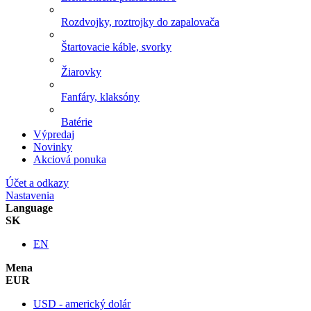
Rozdvojky, roztrojky do zapalovača
Štartovacie káble, svorky
Žiarovky
Fanfáry, klaksóny
Batérie
Výpredaj
Novinky
Akciová ponuka
Účet a odkazy
Nastavenia
Language
SK
EN
Mena
EUR
USD - americký dolár