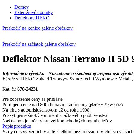
Domov
Exteriérové doplnky
Deflektory HEKO
Preskočiť na koniec galérie obrázkov
Preskočiť na začiatok galérie obrázkov
Deflektor Nissan Terrano II 5
Informácie o výrobku - Nariadenie o všeobecnej bezpečnosti výro
Výrobca:
HEKO Zakład Tworzyw Sztucznych i Wyrobów z Metalu, ul.
Kat. č.:
678-24231
Pre zobrazenie ceny sa prihláste
Pri objednávke nad 80€ dopravu hradíme my
(platí pre Slovensko)
Na trhu s autopríslušenstvom už od roku 1998
Poskytujeme široký sortiment značkového príslušenstva
Náš e-shop je určený pre veľkoobchodných podnikateľov
Popis produktu
Vždy čerstvý vzduch v aute. Celkom bez prievanu. Vietor vo vlasoch p