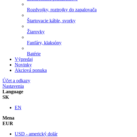
Rozdvojky, roztrojky do zapalovača
Štartovacie káble, svorky
Žiarovky
Fanfáry, klaksóny
Batérie
Výpredaj
Novinky
Akciová ponuka
Účet a odkazy
Nastavenia
Language
SK
EN
Mena
EUR
USD - americký dolár