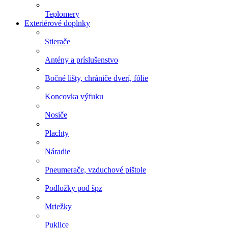
Teplomery
Exteriérové doplnky
Stierače
Antény a príslušenstvo
Bočné lišty, chrániče dverí, fólie
Koncovka výfuku
Nosiče
Plachty
Náradie
Pneumerače, vzduchové pištole
Podložky pod špz
Mriežky
Puklice