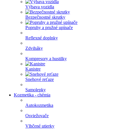
Výbava vozidla
Bezpečnostné skrutky
Popruhy a pružné upínače
Reflexné doplnky
Zdviháky
Kompresory a hustilky
Kanistre
Snehové reťaze
Samolepky
Kozmetika - chémia
Autokozmetika
Osviežovače
Vlhčené utierky