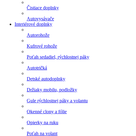
Čistiace doplnky
Autovysávače
Interiérové doplnky
Autorohože
Kufrové rohože
Poťah sedadiel, rýchlostnej páky
Autotričká
Detské autodoplnky
Držiaky mobilu, podložky
Gule rýchlostnej páky a volantu
Okenné clony a fólie
Opierky na ruku
Poťah na volant