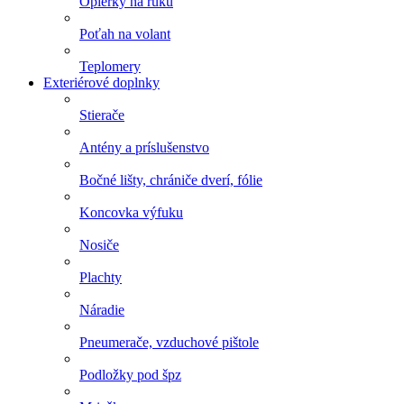
Opierky na ruku
Poťah na volant
Teplomery
Exteriérové doplnky
Stierače
Antény a príslušenstvo
Bočné lišty, chrániče dverí, fólie
Koncovka výfuku
Nosiče
Plachty
Náradie
Pneumerače, vzduchové pištole
Podložky pod špz