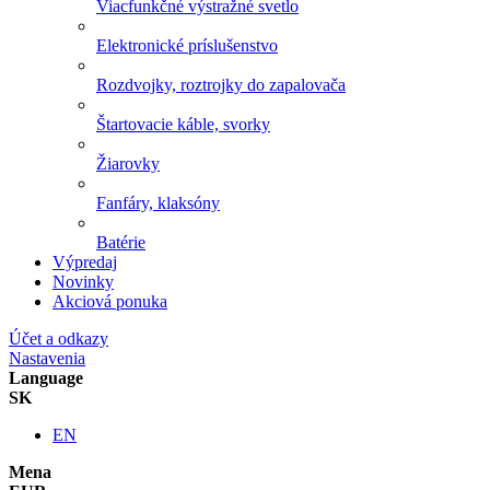
Viacfunkčné výstražné svetlo
Elektronické príslušenstvo
Rozdvojky, roztrojky do zapalovača
Štartovacie káble, svorky
Žiarovky
Fanfáry, klaksóny
Batérie
Výpredaj
Novinky
Akciová ponuka
Účet a odkazy
Nastavenia
Language
SK
EN
Mena