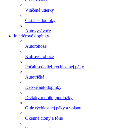
Vlhčené utierky
Čistiace doplnky
Autovysávače
Interiérové doplnky
Autorohože
Kufrové rohože
Poťah sedadiel, rýchlostnej páky
Autotričká
Detské autodoplnky
Držiaky mobilu, podložky
Gule rýchlostnej páky a volantu
Okenné clony a fólie