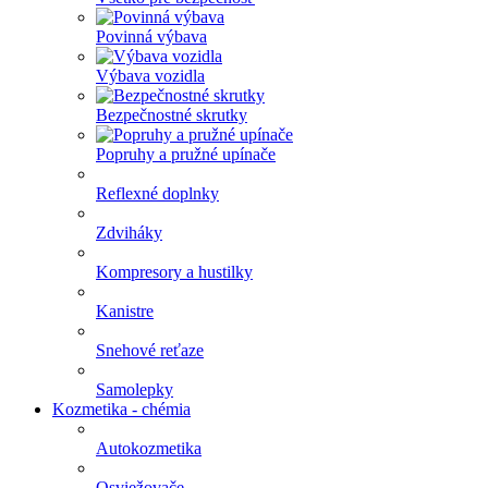
Povinná výbava
Výbava vozidla
Bezpečnostné skrutky
Popruhy a pružné upínače
Reflexné doplnky
Zdviháky
Kompresory a hustilky
Kanistre
Snehové reťaze
Samolepky
Kozmetika - chémia
Autokozmetika
Osviežovače