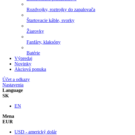
Rozdvojky, roztrojky do zapalovača
Štartovacie káble, svorky
Žiarovky
Fanfáry, klaksóny
Batérie
Výpredaj
Novinky
Akciová ponuka
Účet a odkazy
Nastavenia
Language
SK
EN
Mena
EUR
USD - americký dolár