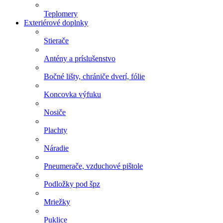
Teplomery
Exteriérové doplnky
Stierače
Antény a príslušenstvo
Bočné lišty, chrániče dverí, fólie
Koncovka výfuku
Nosiče
Plachty
Náradie
Pneumerače, vzduchové pištole
Podložky pod špz
Mriežky
Puklice