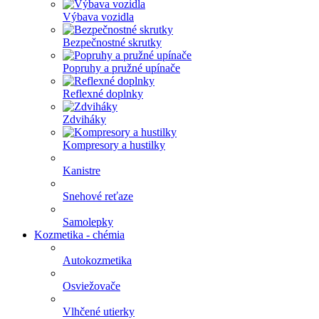
Výbava vozidla
Bezpečnostné skrutky
Popruhy a pružné upínače
Reflexné doplnky
Zdviháky
Kompresory a hustilky
Kanistre
Snehové reťaze
Samolepky
Kozmetika - chémia
Autokozmetika
Osviežovače
Vlhčené utierky