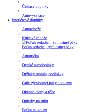
Čistiace doplnky
Autovysávače
Interiérové doplnky
Autorohože
Kufrové rohože
Poťah sedadiel, rýchlostnej páky
Autotričká
Detské autodoplnky
Držiaky mobilu, podložky
Gule rýchlostnej páky a volantu
Okenné clony a fólie
Opierky na ruku
Poťah na volant